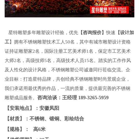
星特雕塑多年雕塑设计经验，优先
【咨询报价】
快速
【设计加
工
】拥有不锈钢雕塑技术工人
50名，其中有
城市雕塑设计
资格
证持证雕塑家
2名，国际注册工艺美术师1名，保定市工艺美术
大师2名，高级技师5名，高级技术人员15名。踏实的工作作风
及人性化的设计风格，不锈钢雕塑公司诚邀同行莅临交流。企
业目标：打造星特品牌，共创经典
不锈钢雕塑
时尚景观企业，
我们承诺用最优秀的作品，一流的质量，提供最完善的不锈钢
咨询洽谈：王经理
189-3265-5959
雕塑成品服务。
【安装地点】：安徽凤阳
【材质】：不锈钢、锻铜、彩绘结合
【规格】： 高6米