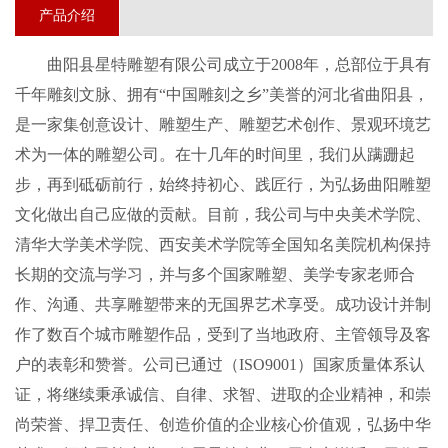
产品介绍
曲阳县星特雕塑
有限公司成立于
20
08
年，总部位于具有
千年雕刻文脉、拥有
“中国雕刻之乡”美誉的河北省曲阳县，
是一家集创意设计、雕塑生产、雕塑艺术创作、景观环境艺
术为一体的
雕塑
公司。在
十几
年的时间里，我们从蹒跚起
步，再到砥砺前行，始终持初心、践匠行，为弘扬曲阳雕塑
文化做出自己应做的贡献
。
目前
，我公司
与中央美术学院、
清华大学美术学院、西安美术学院等全国知名美院机构保持
长期的交流与学习，并与多个国家雕塑、美学专家老师合
作、沟通、共享雕塑带来的无国界艺术享受。成功设计并制
作了数百个城市雕塑作品，受到了当地政府、主管领导及客
户的表彰和赞誉。
公司
已通过（
ISO9001）国
家
质量体系认
证
，
将继续秉承诚信、自律、求智、进取的企业精神，和崇
尚荣誉、捍卫责任、创造价值的企业核心价值观，弘扬中华