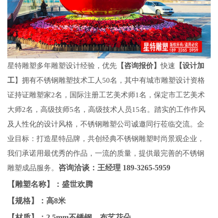
星特雕塑多年雕塑设计经验，优先
【咨询报价】
快速
【设计加
工
】拥有不锈钢雕塑技术工人
50名，其中有
城市雕塑设计
资格
证持证雕塑家
2名，国际注册工艺美术师1名，保定市工艺美术
大师2名，高级技师5名，高级技术人员15名。踏实的工作作风
及人性化的设计风格，不锈钢雕塑公司诚邀同行莅临交流。企
业目标：打造星特品牌，共创经典
不锈钢雕塑
时尚景观企业，
我们承诺用最优秀的作品，一流的质量，提供最完善的不锈钢
咨询洽谈：王经理
189-3265-5959
雕塑成品服务。
【雕塑名称】：盛世欢腾
【规格】：高8米
【材质】：2.5mm不锈钢、布艺花朵