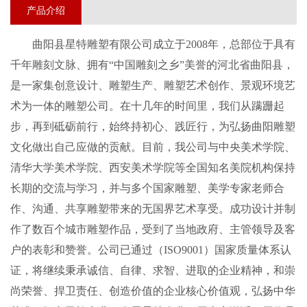
产品介绍
曲阳县星特雕塑
有限公司成立于
20
08
年，总部位于具有
千年雕刻文脉、拥有
“中国雕刻之乡”美誉的河北省曲阳县，
是一家集创意设计、雕塑生产、雕塑艺术创作、景观环境艺
术为一体的
雕塑
公司。在
十几
年的时间里，我们从蹒跚起
步，再到砥砺前行，始终持初心、践匠行，为弘扬曲阳雕塑
文化做出自己应做的贡献
。
目前
，我公司
与中央美术学院、
清华大学美术学院、西安美术学院等全国知名美院机构保持
长期的交流与学习，并与多个国家雕塑、美学专家老师合
作、沟通、共享雕塑带来的无国界艺术享受。成功设计并制
作了数百个城市雕塑作品，受到了当地政府、主管领导及客
户的表彰和赞誉。
公司
已通过（
ISO9001）国
家
质量体系认
证
，
将继续秉承诚信、自律、求智、进取的企业精神，和崇
尚荣誉、捍卫责任、创造价值的企业核心价值观，弘扬中华