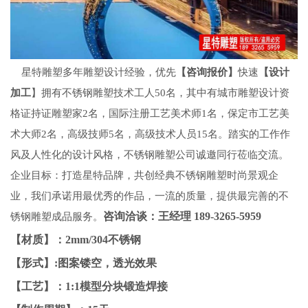
星特雕塑多年雕塑设计经验，优先
【咨询报价】
快速
【设计
加工
】拥有不锈钢雕塑技术工人
50名，其中有
城市雕塑设计
资
格证持证雕塑家
2名，国际注册工艺美术师1名，保定市工艺美
术大师2名，高级技师5名，高级技术人员15名。踏实的工作作
风及人性化的设计风格，不锈钢雕塑公司诚邀同行莅临交流。
企业目标：打造星特品牌，共创经典
不锈钢雕塑
时尚景观企
业，我们承诺用最优秀的作品，一流的质量，提供最完善的不
咨询洽谈：王经理
189-3265-5959
锈钢雕塑成
品
服务。
【材质】：2mm/304不锈钢
【形式】:图案镂空，透光效果
【工艺】：1:1模型分块锻造焊接