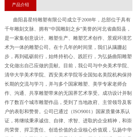
产品介绍
曲阳县星特雕塑
有限公司成立于
20
08
年，总部位于具有
千年雕刻文脉、拥有
“中国雕刻之乡”美誉的河北省曲阳县，
是一家集创意设计、雕塑生产、雕塑艺术创作、景观环境艺
术为一体的
雕塑
公司。在
十几
年的时间里，我们从蹒跚起
步，再到砥砺前行，始终持初心、践匠行，为弘扬曲阳雕塑
文化做出自己应做的贡献
。
目前
，我公司
与中央美术学院、
清华大学美术学院、西安美术学院等全国知名美院机构保持
长期的交流与学习，并与多个国家雕塑、美学专家老师合
作、沟通、共享雕塑带来的无国界艺术享受。成功设计并制
作了数百个城市雕塑作品，受到了当地政府、主管领导及客
户的表彰和赞誉。
公司
已通过（
ISO9001）国
家
质量体系认
证
，
将继续秉承诚信、自律、求智、进取的企业精神，和崇
尚荣誉、捍卫责任、创造价值的企业核心价值观，弘扬中华