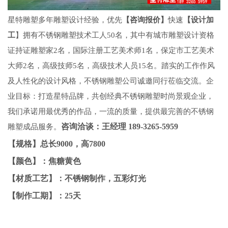
星特雕塑多年雕塑设计经验，优先
【咨询报价】
快速
【设计加
工
】拥有不锈钢雕塑技术工人
50名，其中有
城市雕塑设计
资格
证持证雕塑家
2名，国际注册工艺美术师1名，保定市工艺美术
大师2名，高级技师5名，高级技术人员15名。踏实的工作作风
及人性化的设计风格，不锈钢雕塑公司诚邀同行莅临交流。企
业目标：打造星特品牌，共创经典
不锈钢雕塑
时尚景观企业，
我们承诺用最优秀的作品，一流的质量，提供最完善的不锈钢
咨询洽谈：王经理
189-3265-5959
雕塑成品服务。
【规格】总长9000，高7800
【颜色】：焦糖黄色
【材质工艺】：不锈钢制作，五彩灯光
【制作工期】：25天