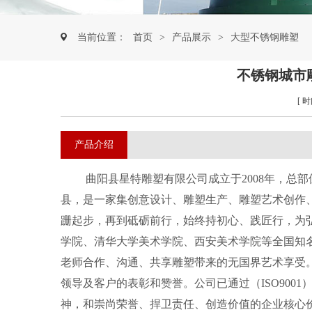
当前位置：
首页
>
产品展示
>
大型不锈钢雕塑
不锈钢城市
[ 时
产品介绍
曲阳县星特雕塑
有限公司成立于
20
08
年，总部
县，是一家集创意设计、雕塑生产、雕塑艺术创作
跚起步，再到砥砺前行，始终持初心、践匠行，为
学院、清华大学美术学院、西安美术学院等全国知
老师合作、沟通、共享雕塑带来的无国界艺术享受
领导及客户的表彰和赞誉。
公司
已通过（
ISO9001
神，和崇尚荣誉、捍卫责任、创造价值的企业核心