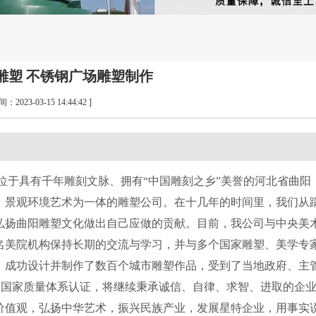
雕塑 不锈钢广场雕塑制作
间：2023-03-15 14:44:42 ]
位于具有千年雕刻文脉、拥有
“中国雕刻之乡”美誉的河北省曲阳
、景观环境艺术为一体的
雕塑
公司。在
十几
年的时间里，我们从
弘扬曲阳雕塑文化做出自己应做的贡献
。
目前
，我公司
与中央美
名美院机构保持长期的交流与学习，并与多个国家雕塑、美学专
。成功设计并制作了数百个城市雕塑作品，受到了当地政府、主
）国
家
质量体系认证
，
将继续秉承诚信、自律、求智、进取的企
价值观，弘扬中华艺术，振兴民族产业，发展
星特
企业，用事实