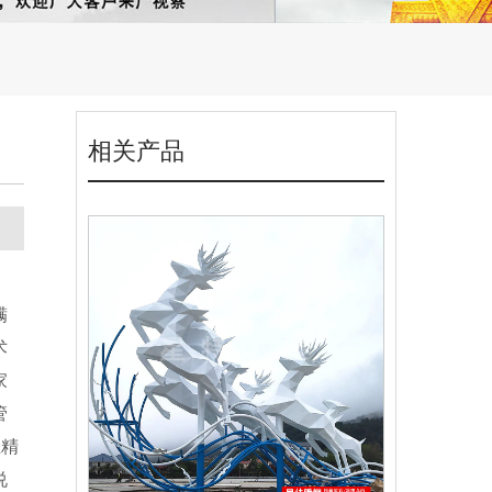
相关产品
蹒
术
家
管
业精
说