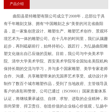
产品介绍
曲阳县星特雕塑
有限公司成立于
20
08
年，总部位于具
有千年雕刻文脉、拥有
“中国雕刻之乡”美誉的河北省曲阳
县，是一家集创意设计、雕塑生产、雕塑艺术创作、景观环
境艺术为一体的
雕塑
公司。在
十几
年的时间里，我们从蹒跚
起步，再到砥砺前行，始终持初心、践匠行，为弘扬曲阳雕
塑文化做出自己应做的贡献
。
目前
，我公司
与中央美术学
院、清华大学美术学院、西安美术学院等全国知名美院机构
保持长期的交流与学习，并与多个国家雕塑、美学专家老师
合作、沟通、共享雕塑带来的无国界艺术享受。成功设计并
制作了数百个城市雕塑作品，受到了当地政府、主管领导及
客户的表彰和赞誉。
公司
已通过（
ISO9001）国
家
质量体系
认证
，
将继续秉承诚信、自律、求智、进取的企业精神，和
崇尚荣誉、捍卫责任、创造价值的企业核心价值观，弘扬中