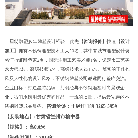
星特雕塑多年雕塑设计经验，优先
【咨询报价】
快速
【设计
加工
】拥有不锈钢雕塑技术工人
50名，其中有
城市雕塑设计
资
格证持证雕塑家
2名，国际注册工艺美术师1名，保定市工艺美
术大师2名，高级技师5名，高级技术人员15名。踏实的工作作
风及人性化的设计风格，不锈钢雕塑公司诚邀同行莅临交流。
企业目标：打造星特品牌，共创经典
不锈钢雕塑
时尚景观企
业，我们承诺用最优秀的作品，一流的质量，提供最完善的不
咨询洽谈：王经理
189-3265-5959
锈钢雕塑成品服务。
【安装地点】:甘肃省兰州市榆中县
【规格】：高8.8米
【制作时间】：2019年