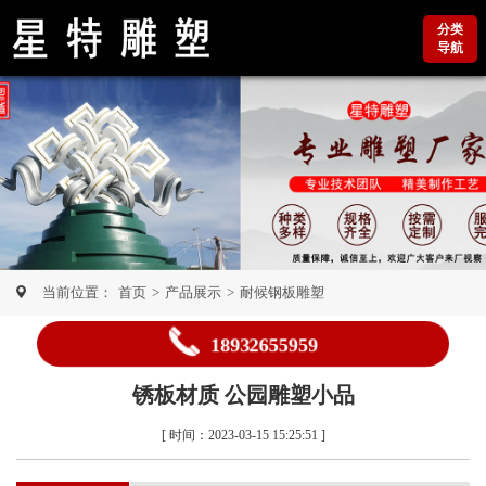
分类
导航
当前位置：
首页
>
产品展示
>
耐候钢板雕塑
18932655959
锈板材质 公园雕塑小品
[ 时间：2023-03-15 15:25:51 ]