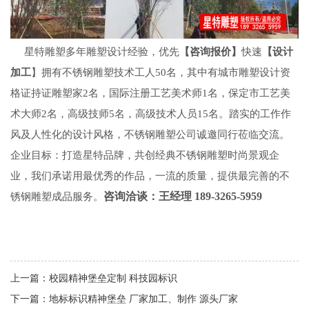
星特雕塑多年雕塑设计经验，优先
【咨询报价】
快速
【设计
加工
】拥有不锈钢雕塑技术工人
50名，其中有
城市雕塑设计
资
格证持证雕塑家
2名，国际注册工艺美术师1名，保定市工艺美
术大师2名，高级技师5名，高级技术人员15名。踏实的工作作
风及人性化的设计风格，不锈钢雕塑公司诚邀同行莅临交流。
企业目标：打造星特品牌，共创经典
不锈钢雕塑
时尚景观企
业，我们承诺用最优秀的作品，一流的质量，提供最完善的不
咨询洽谈：王经理
189-3265-5959
锈钢雕塑成
品
服务。
上一篇：
校园精神堡垒定制 科技园标识
下一篇：
地标标识精神堡垒 厂家加工、制作 源头厂家