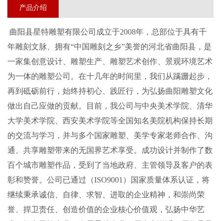
产品介绍
曲阳县星特雕塑
有限公司成立于
20
08
年，总部位于具有千
年雕刻文脉、拥有
“中国雕刻之乡”美誉的河北省曲阳县，是
一家集创意设计、雕塑生产、雕塑艺术创作、景观环境艺术
为一体的
雕塑
公司。在
十几
年的时间里，我们从蹒跚起步，
再到砥砺前行，始终持初心、践匠行，为弘扬曲阳雕塑文化
做出自己应做的贡献
。
目前
，我公司
与中央美术学院、清华
大学美术学院、西安美术学院等全国知名美院机构保持长期
的交流与学习，并与多个国家雕塑、美学专家老师合作、沟
通、共享雕塑带来的无国界艺术享受。成功设计并制作了数
百个城市雕塑作品，受到了当地政府、主管领导及客户的表
彰和赞誉。
公司
已通过（
ISO9001）国
家
质量体系认证
，
将
继续秉承诚信、自律、求智、进取的企业精神，和崇尚荣
誉、捍卫责任、创造价值的企业核心价值观，弘扬中华艺