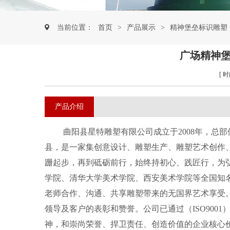
当前位置：
首页
>
产品展示
>
精神堡垒标识雕塑
广场精神堡
[ 时
产品介绍
曲阳县星特雕塑
有限公司成立于
20
08
年，总部
县，是一家集创意设计、雕塑生产、雕塑艺术创作
跚起步，再到砥砺前行，始终持初心、践匠行，为
学院、清华大学美术学院、西安美术学院等全国知
老师合作、沟通、共享雕塑带来的无国界艺术享受
领导及客户的表彰和赞誉。
公司
已通过（
ISO9001
神，和崇尚荣誉、捍卫责任、创造价值的企业核心