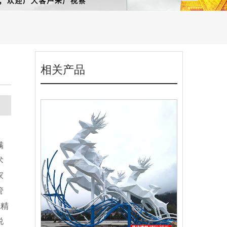
相关产品
蹒
术
家
管
业精
说