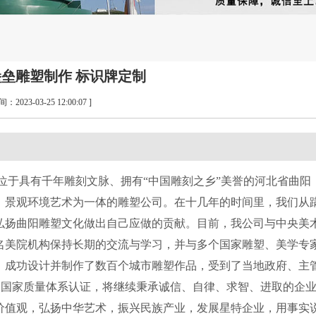
垒雕塑制作 标识牌定制
间：2023-03-25 12:00:07 ]
位于具有千年雕刻文脉、拥有
“中国雕刻之乡”美誉的河北省曲阳
、景观环境艺术为一体的
雕塑
公司。在
十几
年的时间里，我们从
弘扬曲阳雕塑文化做出自己应做的贡献
。
目前
，我公司
与中央美
名美院机构保持长期的交流与学习，并与多个国家雕塑、美学专
。成功设计并制作了数百个城市雕塑作品，受到了当地政府、主
）国
家
质量体系认证
，
将继续秉承诚信、自律、求智、进取的企
价值观，弘扬中华艺术，振兴民族产业，发展
星特
企业，用事实