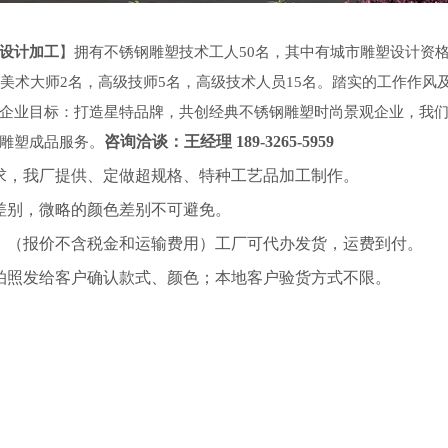
设计加工
】拥有不锈钢雕塑技术工人
50名，其中有
城市雕塑设计
资
美术大师2名，高级技师5名，高级技术人员15名。踏实的工作作风
企业目标：打造星特品牌，共创经典
不锈钢雕塑
时尚景观企业，我
咨询洽谈：王经理
189-3265-5959
雕塑成
品
服务。
求，我厂提供、定做超规格、特种工艺品加工制作。
差别，微略的颜色差别不可避免。
！（报价不含税金和运输费用）工厂可代办发货，运费到付。
拍照发给客户确认款式、颜色；本地客户验货方式不限。